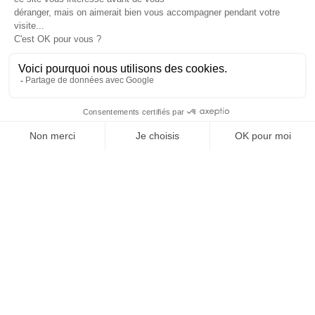
immédiat, qu’une « évacuation » en tant que telle
pourra être décidée, généralement après
regroupement et mise en sécurité des
compatriotes les plus exposés. Elle s’effectue
alors par des moyens officiels (vols
réquisitionnés ou vols militaires) et parfois avec
un soutien de vive force ou, en tous cas, une
sécurisation des itinéraires. Dès lors qu’une
évacuation est caractérisée comme telle, elle est
prise en charge par l’Etat. Mais il faut bien garder
deux choses à l’esprit : elle ne concerne
généralement qu’un « dernier carré » après
départ des personnes non-essentielles (cf.
paragraphe précédent) et la France ne peut pas
contraindre ses ressortissants à quitter un pays,
s’ils ne le souhaitent pas.
Là encore, on relèvera l’importance, en matière
d’accompagnement et de prise en charge, de la