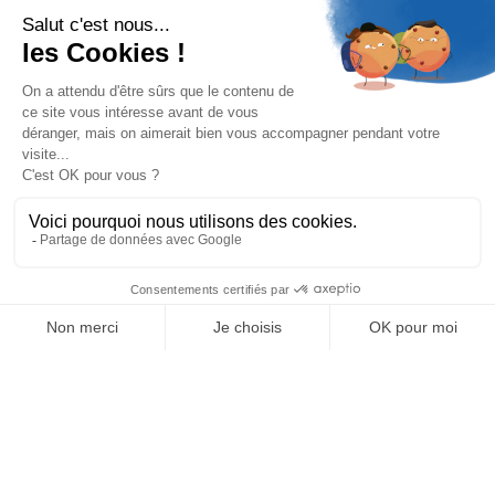
ou non de fournir ces informations.
Conformément aux dispositions des articles 38 et
suivants de la loi n°78-17 du 6 janvier 1978
relative à l’informatique, aux fichiers et aux
libertés, modifiée par la loi n°2018-493 du 20 juin
2018 relative à la protection des données
personnelles, ainsi que le règlement n°2016/679
du Parlement européen et du Conseil du 27 avril
2016 (« Règlement général sur la protection des
données ») ; toute personne peut obtenir
communication et, le cas échéant, rectification
ou suppression des informations la concernant.
Aucune information personnelle de l’utilisateur
du site www.geodesk.fr n’est publiée à l’insu de
l’utilisateur, échangée, transférée, cédée ou
vendue sur un support quelconque à des tiers.
Seule l’hypothèse du rachat de Geodesk et de ses