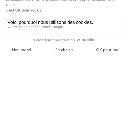
ligne,
Formation sur site en intra ou inter entreprise
ou ONG
Elaboration et mise en place de solutions
(Exemples : des référents voyages, des carnets
formation…)
Formation et aide à la mise en place de
mesures préventives (Exemples : cahier des
procédures, check-list du voyageur…)
Formation à la gestion de crise qu’elle qu’en
soit la nature (sécuritaire, politique, sanitaire,
cyber…)
Aide à la constitution et à la mise en place
d’une cellule de gestion crise en interne
Formation à la communication externe ou
interne, dans toutes les situations