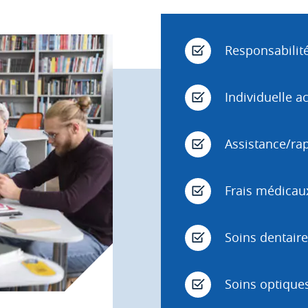
Responsabilité 
Individuelle ac
Assistance/ra
Frais médicau
Soins dentaire
Soins optiques