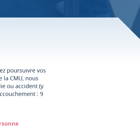
tez poursuivre vos
de la CMU, nous
e ou accident (y
 accouchement : 9
onne