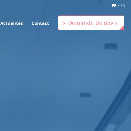
FR
•
EN
Demande de devis
Actualités
Contact
ger
tionale
tranger
ger
ance