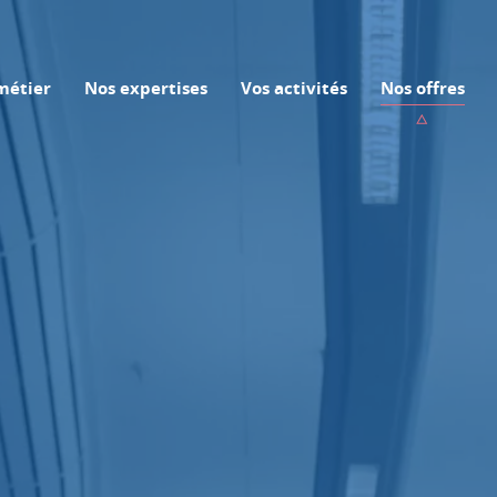
métier
Nos expertises
Vos activités
Nos offres
Toutes nos expertises
Toutes vos activités
Assistance Mobilité
Séjour < 12 mois à l'étran
Assurance internationale
Assurance ONG
Responsabilité Civile des
Prévention & Sécurité
Assurance Entreprise
Expatriés
Suivi des personnes en mission
Assurance Consultant
Assurance Scolaire Interna
Elèves & professeurs à l'é
Co-courtage
Assurance Audiovisuelle
Etudiant Assistance
Audit
Assurance Sportif
Etudiant français à l'étran
Formations
Assurance Événementielle à
Assurance Student Care
l’Etranger
Cyber-sécurité
Etudiants étrangers en Fr
Assurance Particulier