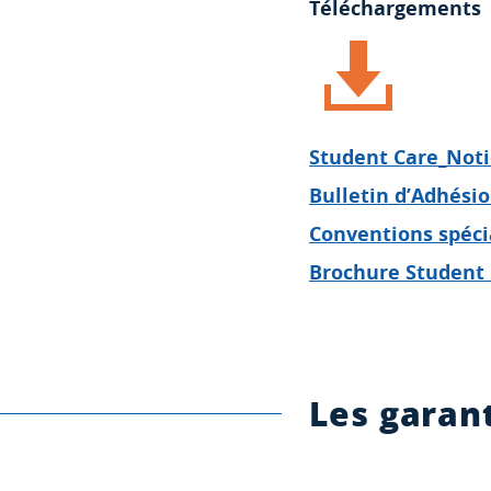
Téléchargements
Student Care_Notic
Bulletin d’Adhési
Conventions spéci
Brochure Student 
Les garan